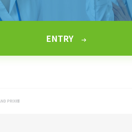
ENTRY
AND PRIX様