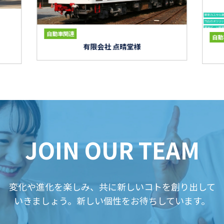
自動車関連
自動
有限会社 点晴堂様
JOIN OUR TEAM
変化や進化を楽しみ、共に新しいコトを創り出して
いきましょう。新しい個性をお待ちしています。