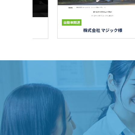
自動車関連
株式会社 マジック様
車 株式会社様