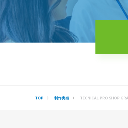
TOP
制作実績
TECNICAL PRO SHOP GR