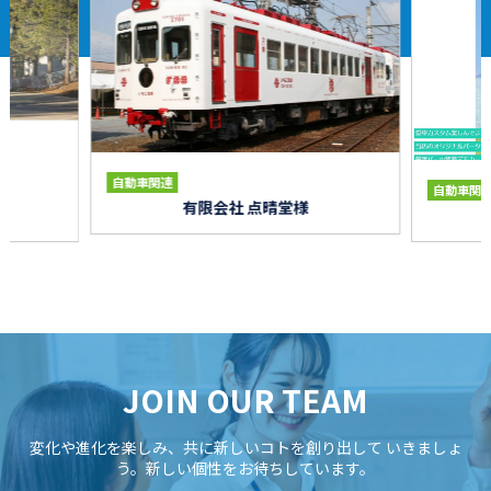
自動車関連
自動車関
有限会社 点晴堂様
JOIN OUR TEAM
変化や進化を楽しみ、共に新しいコトを創り出して
いきましょ
う。新しい個性をお待ちしています。