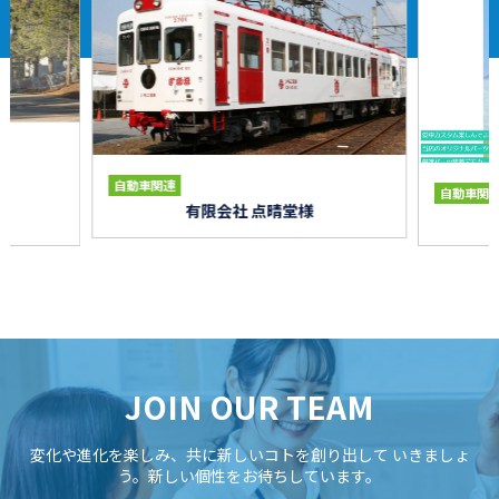
自動車関連
自動車関
有限会社 点晴堂様
JOIN OUR TEAM
変化や進化を楽しみ、共に新しいコトを創り出して
いきましょ
う。新しい個性をお待ちしています。