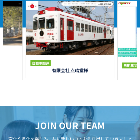
自動車関連
自動車関
有限会社 点晴堂様
JOIN OUR TEAM
変化や進化を楽しみ、共に新しいコトを創り出して
いきましょ