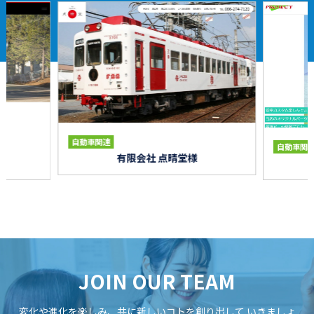
自動車関連
自動車関
有限会社 点晴堂様
JOIN OUR TEAM
変化や進化を楽しみ、共に新しいコトを創り出して
いきましょ