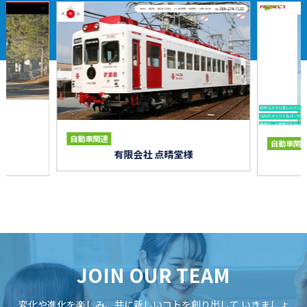
自動車関連
自動車関
有限会社 点晴堂様
JOIN OUR TEAM
変化や進化を楽しみ、共に新しいコトを創り出して
いきましょ