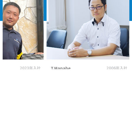
2023年入社
T.Manabe
2006年入社
K.Toya
献出来る
最低限のルールを守れば自分のスタイル
自分の可
を確立できる職場
かる
JOIN OUR TEAM
変化や進化を楽しみ、共に新しいコトを創り出して
いきましょ
う。新しい個性をお待ちしています。