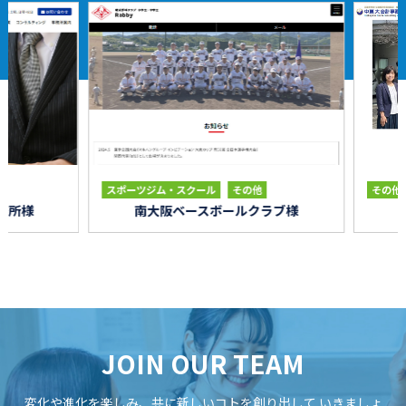
その他
スポーツジム・スクール
その他
所様
南大阪ベースボールクラブ様
JOIN OUR TEAM
変化や進化を楽しみ、共に新しいコトを創り出して
いきましょ