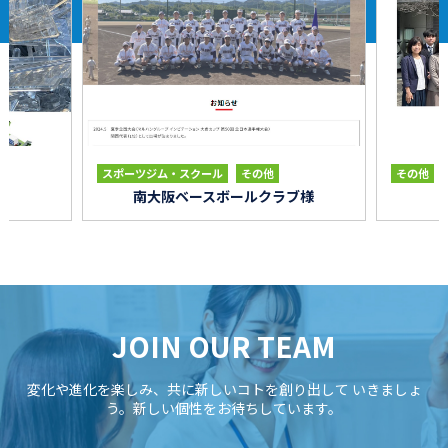
その他
スポーツジム・スクール
その他
ル
南大阪ベースボールクラブ様
JOIN OUR TEAM
変化や進化を楽しみ、共に新しいコトを創り出して
いきましょ
う。新しい個性をお待ちしています。