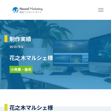
制作実績
works
花之木マルシェ様
小売業・販売
花之木マルシェ様