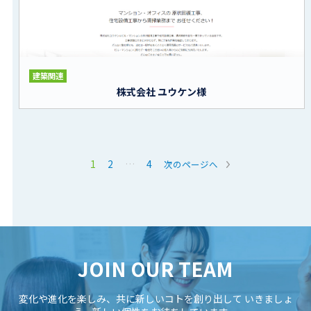
建築関連
株式会社 ユウケン様
1
2
…
4
次のページへ
JOIN OUR TEAM
変化や進化を楽しみ、共に新しいコトを創り出して
いきましょ