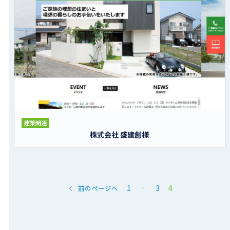
建築関連
株式会社 盛建創様
1
…
3
4
前のページへ