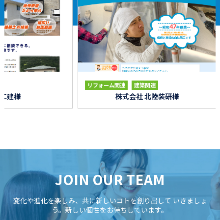
リフォーム関連
建築関連
リフォー
株式会社 北陸装研様
JOIN OUR TEAM
変化や進化を楽しみ、共に新しいコトを創り出して
いきましょ
う。新しい個性をお待ちしています。