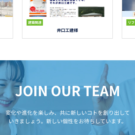
リフォーム関連
建築関連
リフ
株式会社 北陸装研様
JOIN OUR TEAM
変化や進化を楽しみ、共に新しいコトを創り出して
いきましょう。新しい個性をお待ちしています。