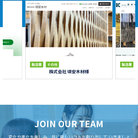
製造業
その他
製造業
様
株式会社 頃安木材様
JOIN OUR TEAM
変化や進化を楽しみ、共に新しいコトを創り出して
いきましょ