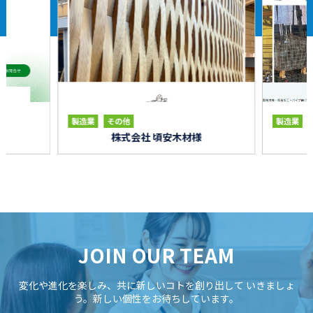
製造業
その他
製造業
様
株式会社 頃安木材様
JOIN OUR TEAM
変化や進化を楽しみ、共に新しいコトを創り出して
いきましょ
う。新しい個性をお待ちしています。