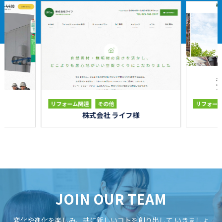
リフォーム関連
その他
リフォー
株式会社 ライフ様
JOIN OUR TEAM
変化や進化を楽しみ、共に新しいコトを創り出して
いきましょ