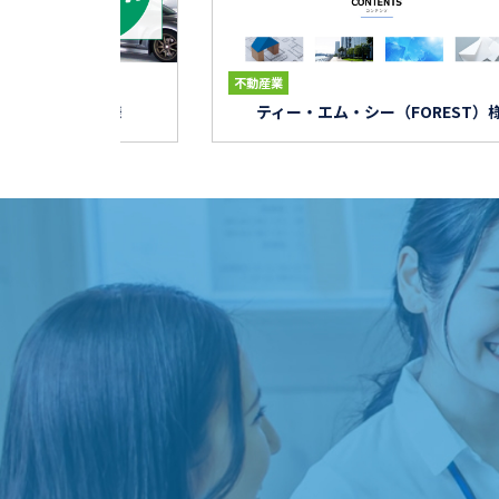
不動産業
シー（FOREST）様
株式会社 エイブルパーキング