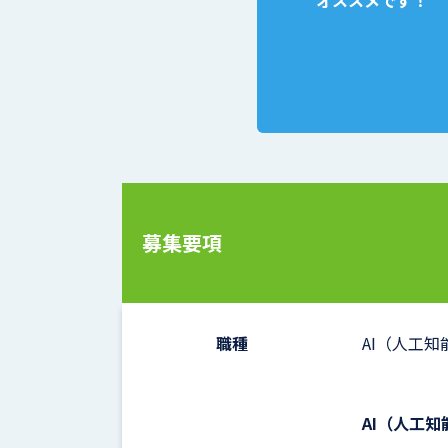
オススメです！
募集要項
職種
AI（人工
AI（人工