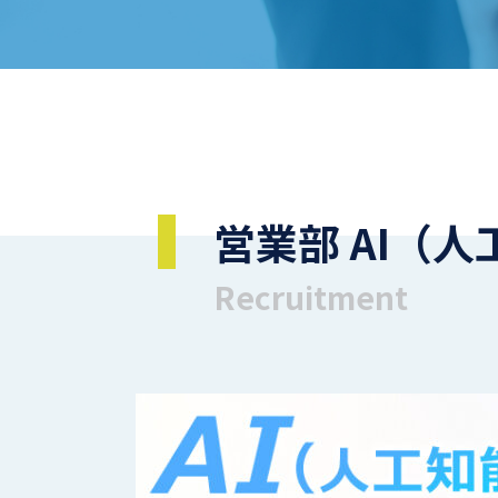
営業部 AI（
Recruitment