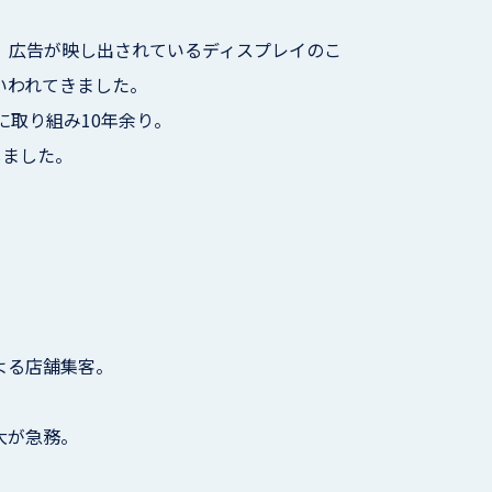
、広告が映し出されているディスプレイのこ
いわれてきました。
取り組み10年余り。
しました。
。
よる店舗集客。
大が急務。