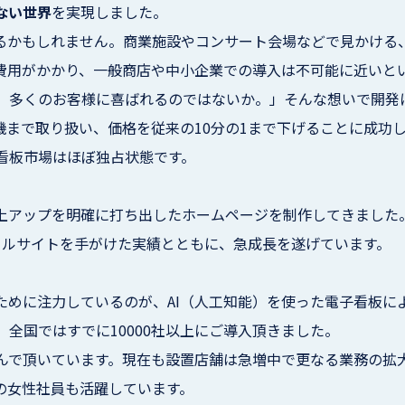
ない世界
を実現しました。
るかもしれません。商業施設やコンサート会場などで見かける
費用がかかり、一般商店や中小企業での導入は不可能に近いと
、多くのお客様に喜ばれるのではないか。」そんな想いで開発に
機まで取り扱い、価格を従来の10分の1まで下げることに成功
看板市場はほぼ独占状態です。
上アップを明確に打ち出したホームページを制作してきました
ポータルサイトを手がけた実績とともに、急成長を遂げています。
ために注力しているのが、AI（人工知能）を使った電子看板に
全国ではすでに10000社以上にご導入頂きました。
んで頂いています。現在も設置店舗は急増中で更なる業務の拡
の女性社員も活躍しています。