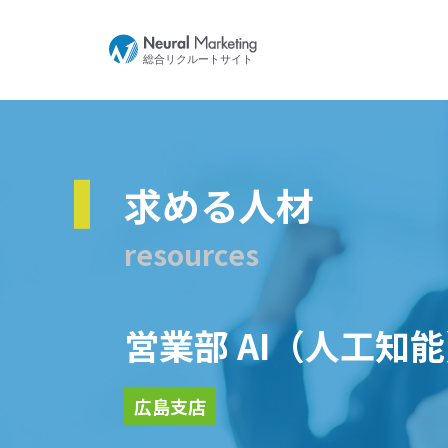
求める人材
resources
営業部 AI（人工知
広島支店